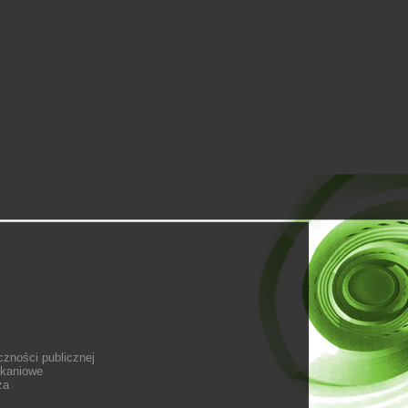
czności publicznej
kaniowe
za